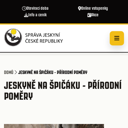
Přejít k hlavnímu obsahu
Otevírací doba
Online vstupenky
Info a ceník
Akce
DOMŮ
JESKYNĚ NA ŠPIČÁKU - PŘÍRODNÍ POMĚRY
JESKYNĚ NA ŠPIČÁKU - PŘÍRODNÍ
POMĚRY