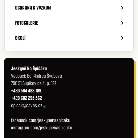
OCHRANA A VÝZKUM
FOTOGALERIE
OKOLÍ
Jeskyně Na Špičáku
Vedoucí: Bc. Andrea Švubová
790 51 Supíkovice č. p. 197
+420 584 423 129
,
+420 602 295 562
spicak@caves.cz
facebook.com/jeskynenaspicaku
instagram.com/jeskynenaspicaku