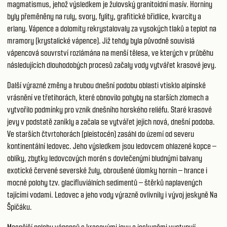
magmatismus, jehož výsledkem je žulovský granitoidní masív. Horniny
byly přeměněny na ruly, svory, fylity, grafitické břidlice, kvarcity a
erlany. Vápence a dolomity rekrystalovaly za vysokých tlaků a teplot na
mramory (krystalické vápence). Již tehdy byla původně souvislá
vápencová souvrství rozlámána na menší tělesa, ve kterých v průběhu
následujících dlouhodobých procesů začaly vody vytvářet krasové jevy.
Další výrazné změny a hrubou dnešní podobu oblasti vtisklo alpinské
vrásnění ve třetihorách, které obnovilo pohyby na starších zlomech a
vytvořilo podmínky pro vznik dnešního horského reliéfu. Staré krasové
jevy v podstatě zanikly a začala se vytvářet jejich nová, dnešní podoba.
Ve starších čtvrtohorách (pleistocén) zasáhl do území od severu
kontinentální ledovec. Jeho výsledkem jsou ledovcem ohlazené kopce –
oblíky, zbytky ledovcových morén s dovlečenými bludnými balvany
exotické červené severské žuly, obroušené úlomky hornin – hrance i
mocné polohy tzv. glacifluviálních sedimentů – štěrků naplavených
tajícími vodami. Ledovec a jeho vody výrazně ovlivnily i vývoj jeskyně Na
Špičáku.