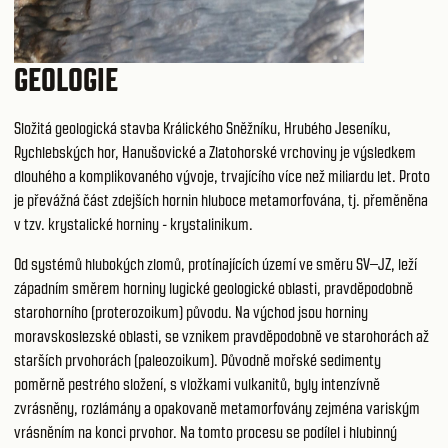
GEOLOGIE
Složitá geologická stavba Králického Sněžníku, Hrubého Jeseníku,
Rychlebských hor, Hanušovické a Zlatohorské vrchoviny je výsledkem
dlouhého a komplikovaného vývoje, trvajícího více než miliardu let. Proto
je převážná část zdejších hornin hluboce metamorfována, tj. přeměněna
v tzv. krystalické horniny - krystalinikum.
Od systémů hlubokých zlomů, protínajících území ve směru SV–JZ, leží
západním směrem horniny lugické geologické oblasti, pravděpodobně
starohorního (proterozoikum) původu. Na východ jsou horniny
moravskoslezské oblasti, se vznikem pravděpodobně ve starohorách až
starších prvohorách (paleozoikum). Původně mořské sedimenty
poměrně pestrého složení, s vložkami vulkanitů, byly intenzívně
zvrásněny, rozlámány a opakovaně metamorfovány zejména variským
vrásněním na konci prvohor. Na tomto procesu se podílel i hlubinný