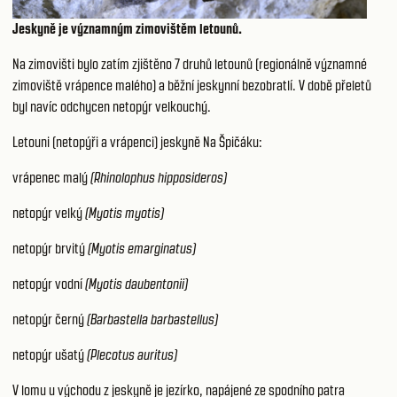
Jeskyně je významným zimovištěm letounů.
Na zimovišti bylo zatím zjištěno 7 druhů letounů (regionálně významné
zimoviště vrápence malého) a běžní jeskynní bezobratlí. V době přeletů
byl navíc odchycen netopýr velkouchý.
Letouni (netopýři a vrápenci) jeskyně Na Špičáku:
vrápenec malý
(Rhinolophus hipposideros)
netopýr velký
(Myotis myotis)
netopýr brvitý
(Myotis emarginatus)
netopýr vodní
(Myotis daubentonii)
netopýr černý
(Barbastella barbastellus)
netopýr ušatý
(Plecotus auritus)
V lomu u východu z jeskyně je jezírko, napájené ze spodního patra