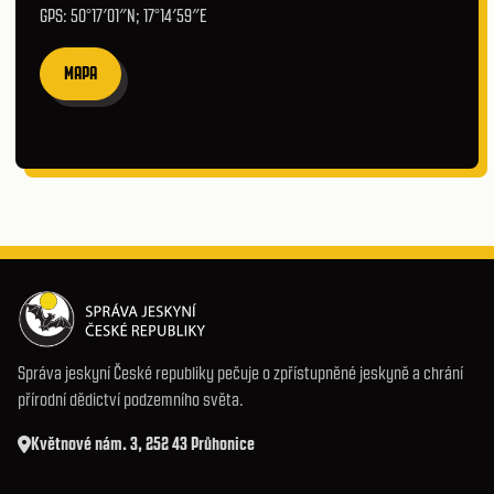
GPS: 50°17′01″N; 17°14′59″E
MAPA
Správa jeskyní České republiky pečuje o zpřístupněné jeskyně a chrání
přírodní dědictví podzemního světa.
Květnové nám. 3, 252 43 Průhonice