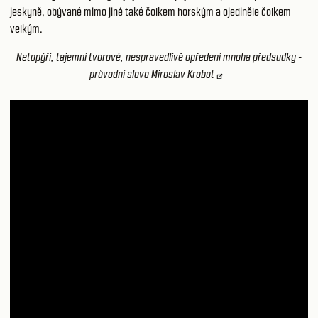
jeskyně, obývané mimo jiné také čolkem horským a ojediněle čolkem
velkým.
Netopýři, tajemní tvorové, nespravedlivě opředení mnoha předsudky -
průvodní slovo Miroslav Krobot