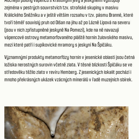
Mocnější polohy vápenců s krasovými jevy a jeskyněmi vystupují
zejména v pestrých souvrstvích tzv. stroňské skupiny v masivu
Králického Sněžníku a v ještě větším rozsahu v tzv. pásmu Branné, které
tvoří téměř souvislý pruh od Olšan na jihu až po Lázně Lipová na severu
(jsou v nich zpřístupněné jeskyně Na Pomezí), kde na ně navazují
vápencové ostrovy metamorfovaného pláště hornin žulovského masivu,
mezi které patří i supíkovické mramory s jeskyní Na Špičáku.
Významnými produkty metamorfózy hornin v jesenické oblasti jsou četná
ložiska nerostných surovin včetně zlata. V těsné blízkosti Špičáku se ve
středověku těžilo zlato v revíru Hemberg. Z jesenických lokalit pochází i
mnoho překrásných ukázek vzácných minerálů v řadě muzejních sbírek.