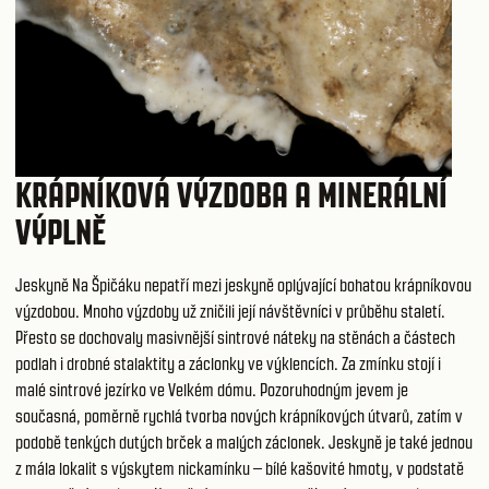
KRÁPNÍKOVÁ VÝZDOBA A MINERÁLNÍ
VÝPLNĚ
Jeskyně Na Špičáku nepatří mezi jeskyně oplývající bohatou krápníkovou
výzdobou. Mnoho výzdoby už zničili její návštěvníci v průběhu staletí.
Přesto se dochovaly masivnější sintrové náteky na stěnách a částech
podlah i drobné stalaktity a záclonky ve výklencích. Za zmínku stojí i
malé sintrové jezírko ve Velkém dómu. Pozoruhodným jevem je
současná, poměrně rychlá tvorba nových krápníkových útvarů, zatím v
podobě tenkých dutých brček a malých záclonek. Jeskyně je také jednou
z mála lokalit s výskytem nickamínku – bílé kašovité hmoty, v podstatě