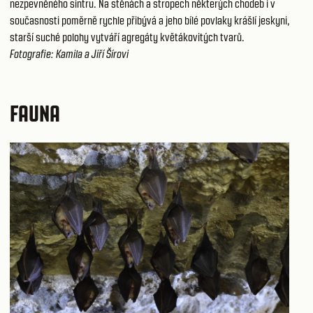
nezpevněného sintru. Na stěnách a stropech některých chodeb i v
současnosti poměrně rychle přibývá a jeho bílé povlaky krášlí jeskyni,
starší suché polohy vytváří agregáty květákovitých tvarů.
Fotografie: Kamila a Jiří Šírovi
FAUNA