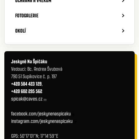
OCHRANA A VÝZKUM
FOTOGALERIE
OKOLÍ
Jeskyně Na Špičáku
Vedoucí: Bc. Andrea Švubová
790 51 Supíkovice č. p. 197
+420 584 423 129
,
+420 602 295 562
spicak@caves.cz
facebook.com/jeskynenaspicaku
instagram.com/jeskynenaspicaku
GPS: 50°17′01″N; 17°14′59″E