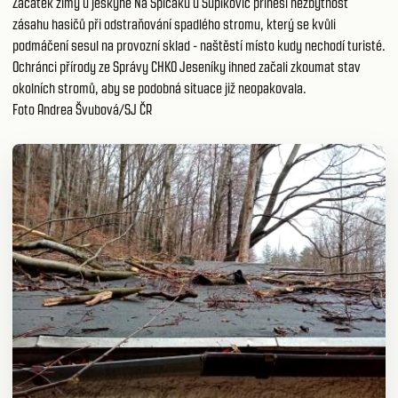
Začátek zimy u jeskyně Na Špičáku u Supíkovic přinesl nezbytnost
zásahu hasičů při odstraňování spadlého stromu, který se kvůli
podmáčení sesul na provozní sklad - naštěstí místo kudy nechodí turisté.
Ochránci přírody ze Správy CHKO Jeseníky ihned začali zkoumat stav
okolních stromů, aby se podobná situace již neopakovala.
Foto Andrea Švubová/SJ ČR