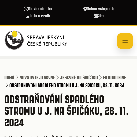
Přejít k hlavnímu obsahu
Otevírací doba
Online vstupenky
Info a ceník
Akce
DOMŮ
NAVŠTIVTE JESKYNĚ
JESKYNĚ NA ŠPIČÁKU
FOTOGALERIE
ODSTRAŇOVÁNÍ SPADLÉHO STROMU U J. NA ŠPIČÁKU, 28. 11. 2024
ODSTRAŇOVÁNÍ SPADLÉHO
STROMU U J. NA ŠPIČÁKU, 28. 11.
2024