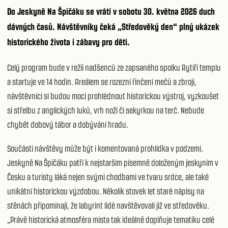
Do Jeskyně Na Špičáku se vrátí v sobotu
30. května 2026
duch
dávných časů. Návštěvníky čeká „
Středověký den
“ plný ukázek
historického života i zábavy pro děti.
Celý program bude v režii nadšenců ze zapsaného spolku Rytíři templu
a startuje ve 14 hodin. Areálem se rozezní řinčení mečů a zbrojí,
návštěvníci si budou moci prohlédnout historickou výstroj, vyzkoušet
si střelbu z anglických luků, vrh noži či sekyrkou na terč. Nebude
chybět dobový tábor a dobývání hradu.
Součástí návštěvy může být i komentovaná prohlídka v podzemí.
Jeskyně Na Špičáku patří k nejstarším písemně doloženým jeskyním v
Česku a turisty láká nejen svými chodbami ve tvaru srdce, ale také
unikátní historickou výzdobou. Několik stovek let staré nápisy na
stěnách připomínají, že labyrint lidé navštěvovali již ve středověku.
„Právě historická atmosféra místa tak ideálně doplňuje tematiku celé