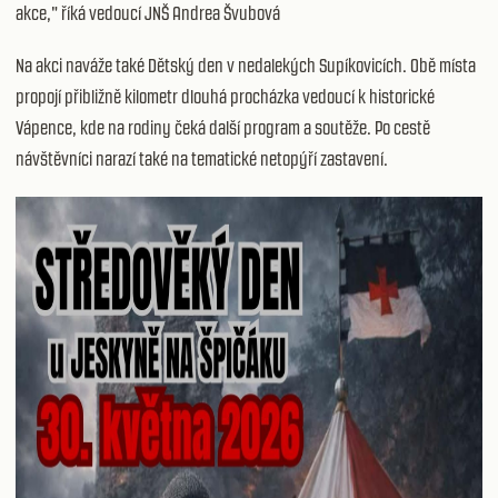
akce," říká vedoucí JNŠ Andrea Švubová
Na akci naváže také Dětský den v nedalekých Supíkovicích. Obě místa
propojí přibližně kilometr dlouhá procházka vedoucí k historické
Vápence, kde na rodiny čeká další program a soutěže. Po cestě
návštěvníci narazí také na tematické netopýří zastavení.