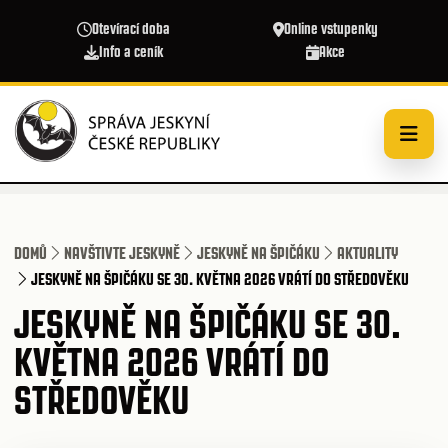
Přejít k hlavnímu obsahu
Otevírací doba
Online vstupenky
Info a ceník
Akce
DOMŮ
NAVŠTIVTE JESKYNĚ
JESKYNĚ NA ŠPIČÁKU
AKTUALITY
JESKYNĚ NA ŠPIČÁKU SE 30. KVĚTNA 2026 VRÁTÍ DO STŘEDOVĚKU
JESKYNĚ NA ŠPIČÁKU SE 30.
KVĚTNA 2026 VRÁTÍ DO
STŘEDOVĚKU