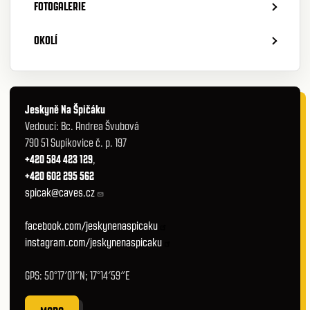
FOTOGALERIE
OKOLÍ
Jeskyně Na Špičáku
Vedoucí: Bc. Andrea Švubová
790 51 Supíkovice č. p. 197
+420 584 423 129
,
+420 602 295 562
spicak@caves.cz
facebook.com/jeskynenaspicaku
instagram.com/jeskynenaspicaku
GPS: 50°17′01″N; 17°14′59″E