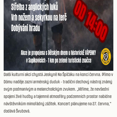
Další kulturní akci chystá Jeskyně Na Špičáku na konci června. Přímo v
Dómu naděje zazní arménský duduk - tradiční dechový nástroj známý
svým podmanivým a melancholickým zvukem. „Věříme, že nevšední
spojení živé hudby a tajemné atmosféry podzemních prostor nabídne
návštěvníkům mimořádný zážitek. Koncert plánujeme na 27. června,"
dodává Švubová.