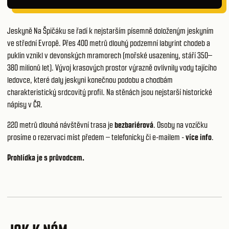
Jeskyně Na Špičáku se řadí k nejstarším písemně doloženým jeskyním
ve střední Evropě. Přes 400 metrů dlouhý podzemní labyrint chodeb a
puklin vznikl v devonských mramorech (mořské usazeniny, stáří 350–
380 milionů let). Vývoj krasových prostor výrazně ovlivnily vody tajícího
ledovce, které daly jeskyni konečnou podobu a chodbám
charakteristický srdcovitý profil. Na stěnách jsou nejstarší historické
nápisy v ČR.
220 metrů dlouhá návštěvní trasa je
bezbariérová
. Osoby na vozíčku
prosíme o rezervaci míst předem – telefonicky či e-mailem -
více info
.
Prohlídka je s průvodcem.