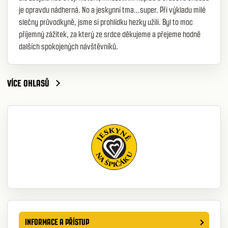
je opravdu nádherná. No a jeskynní tma...super. Při výkladu milé
slečny průvodkyně, jsme si prohlídku hezky užili. Byl to moc
příjemný zážitek, za který ze srdce děkujeme a přejeme hodně
dalších spokojených návštěvníků.
VÍCE OHLASŮ
INFORMACE A PŘÍSTUP