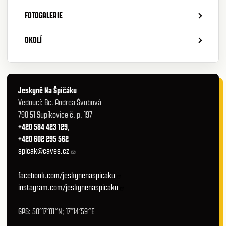
FOTOGALERIE
OKOLÍ
Jeskyně Na Špičáku
Vedoucí: Bc. Andrea Švubová
790 51 Supíkovice č. p. 197
+420 584 423 129
,
+420 602 295 562
spicak@caves.cz
facebook.com/jeskynenaspicaku
instagram.com/jeskynenaspicaku
GPS: 50°17′01″N; 17°14′59″E