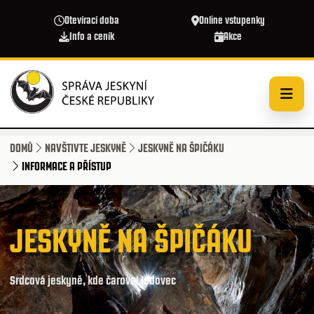
Přejít k hlavnímu obsahu
Otevírací doba
Online vstupenky
Info a ceník
Akce
DOMŮ
NAVŠTIVTE JESKYNĚ
JESKYNĚ NA ŠPIČÁKU
INFORMACE A PŘÍSTUP
JESKYNĚ NA ŠPIČÁKU
Srdcová jeskyně, kde čaroval ledovec