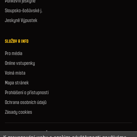
Punkevní jeskyně
Sloupsko-šošůvské j.
Jeskyně Výpustek
SLUŽBY A INFO
Pro média
Online vstupenky
Volná místa
Mapa stránek
Prohlášení o přístupnosti
Ochrana osobních údajů
Zásady cookies
© 2026 Správa jeskyní České republiky. Všechna práva vyhrazena.