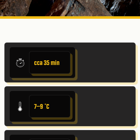
cca 35 min
7–9 ˚C