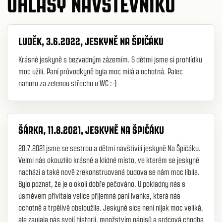
OHLASY NÁVŠTĚVNÍKŮ
LUDĚK, 3.6.2022, JESKYNĚ NA ŠPIČÁKU
Krásné jeskyně s bezvadným zázemím. S dětmi jsme si prohlídku
moc užili. Paní průvodkyně byla moc milá a ochotná. Palec
nahoru za zelenou střechu u WC :-)
ŠÁRKA, 11.8.2021, JESKYNĚ NA ŠPIČÁKU
28.7.2021 jsme se sestrou a dětmi navštívili jeskyně Na Špičáku.
Velmi nás okouzlilo krásné a klidné místo, ve kterém se jeskyně
nachází a také nově zrekonstruovaná budova se nám moc líbila.
Bylo poznat, že je o okolí dobře pečováno. U pokladny nás s
úsměvem přivítala velice příjemná paní Ivanka, která nás
ochotně a trpělivě obsloužila. Jeskyně sice není nijak moc veliká,
ale zaujala nás svojí historií, množstvím nápisů a srdcová chodba