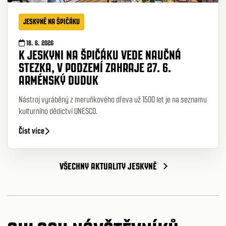
JESKYNĚ NA ŠPIČÁKU
18. 6. 2026
K JESKYNI NA ŠPIČÁKU VEDE NAUČNÁ
STEZKA, V PODZEMÍ ZAHRAJE 27. 6.
ARMÉNSKÝ DUDUK
Nástroj vyráběný z meruňkového dřeva už 1500 let je na seznamu
kulturního dědictví UNESCO.
Číst více
VŠECHNY AKTUALITY JESKYNĚ